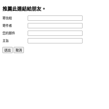
推薦此連結給朋友。
寄信給
寄件者
您的郵件
主旨
送出
取消