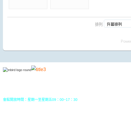
排列
Powe
地址：70049 台南市中西區南門路237巷10號3樓 (
五妃里活動中心三樓)
TEL：(06)213-8310 或 (06) 213-8331
FAX：(06)213-8314
郵政劃撥：30968826，戶名：社團法人台南市野鳥學會
會館開放時間：星期一至星期五09：00~17：30
您目前位置：
HOME
線上藝廊
鳥類TEST1