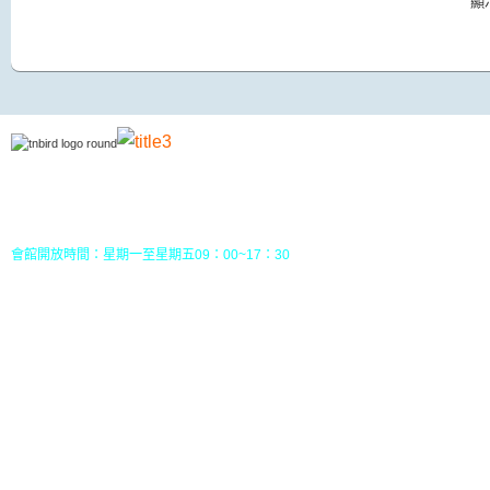
顯
地址：70049 台南市中西區南門路237巷10號3樓 (
五妃里活動中心三樓)
TEL：(06)213-8310 或 (06) 213-8331
FAX：(06)213-8314
郵政劃撥：30968826，戶名：社團法人台南市野鳥學會
會館開放時間：星期一至星期五09：00~17：30
您目前位置：
HOME
行事曆