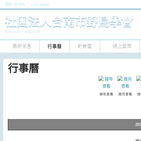
週四
, 08 06th
Last update
六, 30 五 2026 10pm
社團法人台南市野鳥學會
賞鳥100年‧幸福100年
最新消息
行事曆
討論區
線上藝廊
行事曆
按年查看
按月查看
按
20