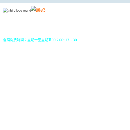
地址：70049 台南市中西區南門路237巷10號3樓 (
五妃里活動中心三樓)
TEL：(06)213-8310 或 (06) 213-8331
FAX：(06)213-8314
郵政劃撥：30968826，戶名：社團法人台南市野鳥學會
會館開放時間：星期一至星期五09：00~17：30
您目前位置：
HOME
行事曆