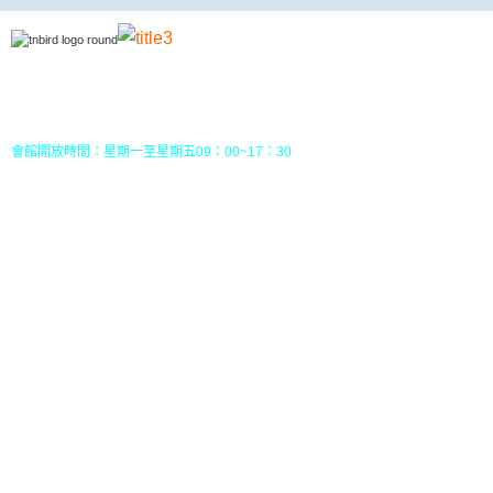
地址：70049 台南市中西區南門路237巷10號3樓 (
五妃里活動中心三樓)
TEL：(06)213-8310 或 (06) 213-8331
FAX：(06)213-8314
郵政劃撥：30968826，戶名：社團法人台南市野鳥學會
會館開放時間：星期一至星期五09：00~17：30
您目前位置：
HOME
行事曆