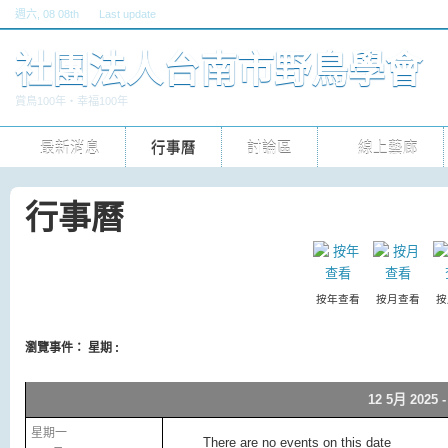
週六
, 08 08th
Last update
六, 30 五 2026 10pm
社團法人台南市野鳥學會
賞鳥100年‧幸福100年
最新消息
行事曆
討論區
線上藝廊
行事曆
按年查看
按月查看
按
瀏覽事件： 星期 :
12 5月 2025 -
星期一
There are no events on this date