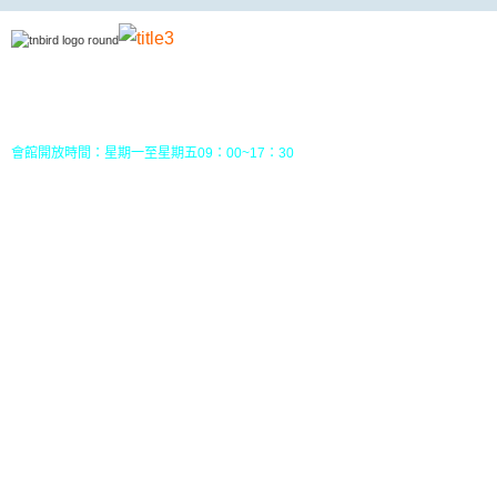
地址：70049 台南市中西區南門路237巷10號3樓 (
五妃里活動中心三樓)
TEL：(06)213-8310 或 (06) 213-8331
FAX：(06)213-8314
郵政劃撥：30968826，戶名：社團法人台南市野鳥學會
會館開放時間：星期一至星期五09：00~17：30
您目前位置：
HOME
行事曆