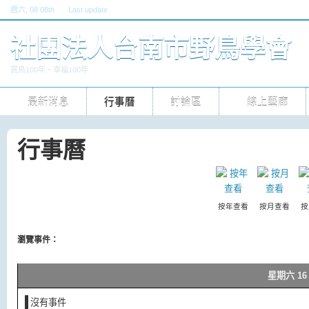
週六
, 08 08th
Last update
六, 30 五 2026 10pm
社團法人台南市野鳥學會
賞鳥100年‧幸福100年
最新消息
行事曆
討論區
線上藝廊
行事曆
按年查看
按月查看
按
瀏覽事件：
星期六 16 
沒有事件