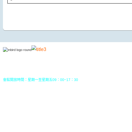
地址：70049 台南市中西區南門路237巷10號3樓 (
五妃里活動中心三樓)
TEL：(06)213-8310 或 (06) 213-8331
FAX：(06)213-8314
郵政劃撥：30968826，戶名：社團法人台南市野鳥學會
會館開放時間：星期一至星期五09：00~17：30
您目前位置：
HOME
行事曆