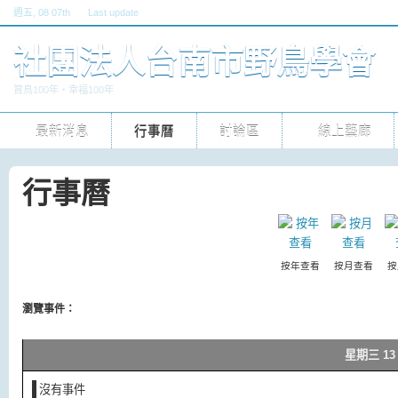
週五
, 08 07th
Last update
六, 30 五 2026 10pm
社團法人台南市野鳥學會
賞鳥100年‧幸福100年
最新消息
行事曆
討論區
線上藝廊
行事曆
按年查看
按月查看
按
瀏覽事件：
星期三 13 
沒有事件