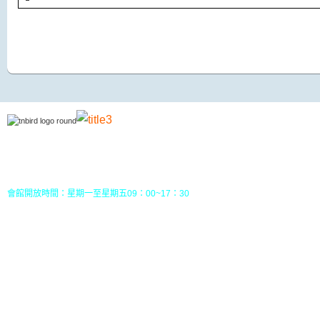
地址：70049 台南市中西區南門路237巷10號3樓 (
五妃里活動中心三樓)
TEL：(06)213-8310 或 (06) 213-8331
FAX：(06)213-8314
郵政劃撥：30968826，戶名：社團法人台南市野鳥學會
會館開放時間：星期一至星期五09：00~17：30
您目前位置：
HOME
行事曆