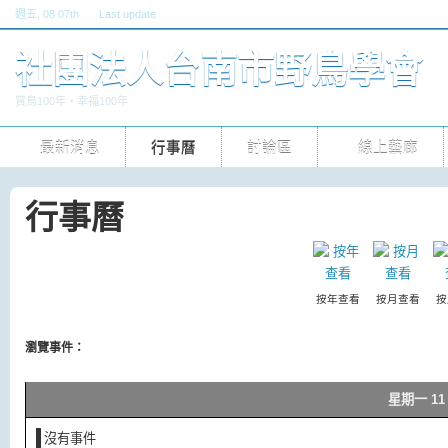
週五
, 08 07th
Last update
六, 30 五 2026 10pm
社團法人台南市野鳥學會
賞鳥100年‧幸福100年
最新消息
行事曆
討論區
線上藝廊
行事曆
按年查看
按月查看
按
瀏覽事件：
星期一 11 
沒有事件