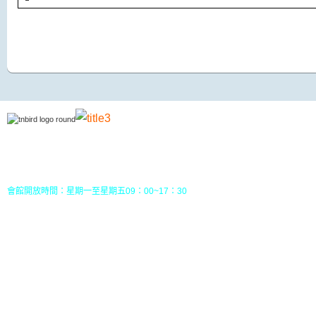
地址：70049 台南市中西區南門路237巷10號3樓 (
五妃里活動中心三樓)
TEL：(06)213-8310 或 (06) 213-8331
FAX：(06)213-8314
郵政劃撥：30968826，戶名：社團法人台南市野鳥學會
會館開放時間：星期一至星期五09：00~17：30
您目前位置：
HOME
行事曆