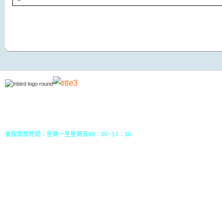
地址：70049 台南市中西區南門路237巷10號3樓 (
五妃里活動中心三樓)
TEL：(06)213-8310 或 (06) 213-8331
FAX：(06)213-8314
郵政劃撥：30968826，戶名：社團法人台南市野鳥學會
會館開放時間：星期一至星期五09：00~17：30
您目前位置：
HOME
行事曆