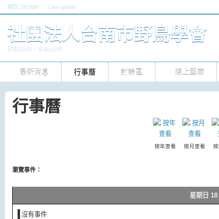
週四
, 08 06th
Last update
六, 30 五 2026 10pm
社團法人台南市野鳥學會
賞鳥100年‧幸福100年
最新消息
行事曆
討論區
線上藝廊
行事曆
按年查看
按月查看
按
瀏覽事件：
星期日 18 
沒有事件