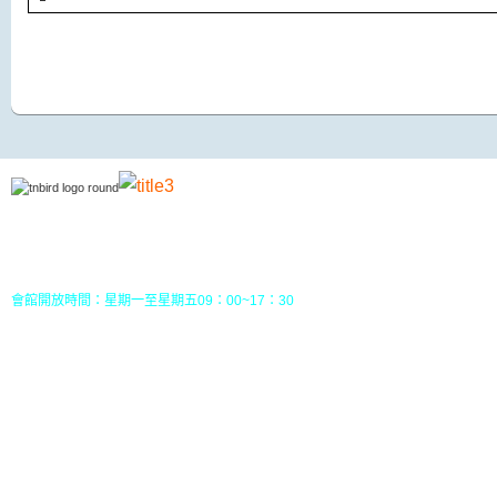
地址：70049 台南市中西區南門路237巷10號3樓 (
五妃里活動中心三樓)
TEL：(06)213-8310 或 (06) 213-8331
FAX：(06)213-8314
郵政劃撥：30968826，戶名：社團法人台南市野鳥學會
會館開放時間：星期一至星期五09：00~17：30
您目前位置：
HOME
行事曆