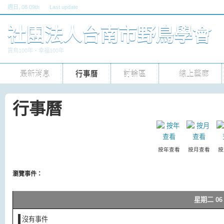
週日
, 08 09th
Last update
六, 30 五 2026 10pm
社團法人台南市野鳥學會
賞鳥100年‧幸福100年
最新消息
行事曆
討論區
線上藝廊
行事曆
按年查看
按月查看
按
瀏覽事件：
星期二 06 
沒有事件