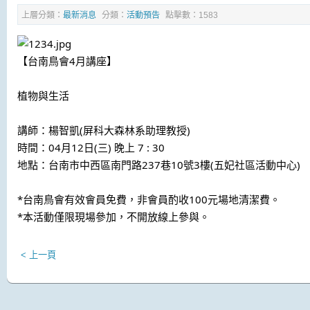
上層分類：
最新消息
分類：
活動預告
點擊數：1583
【台南鳥會4月講座】
植物與生活
講師：楊智凱(屏科大森林系助理教授)
時間：04月12日(三) 晚上 7 : 30
地點：台南市中西區南門路237巷10號3樓(五妃社區活動中心)
*台南鳥會有效會員免費，非會員酌收100元場地清潔費。
*本活動僅限現場參加，不開放線上參與。
< 上一頁