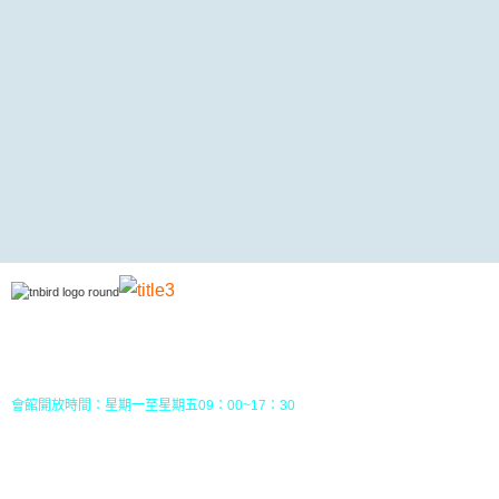
地址：70049 台南市中西區南門路237巷10號3樓 (
五妃里活動中心三樓)
TEL：(06)213-8310 或 (06) 213-8331
FAX：(06)213-8314
郵政劃撥：30968826，戶名：社團法人台南市野鳥學會
會館開放時間：星期一至星期五09：00~17：30
您目前位置：
HOME
最新消息
活動預告
2023年04月份台南鳥會公開