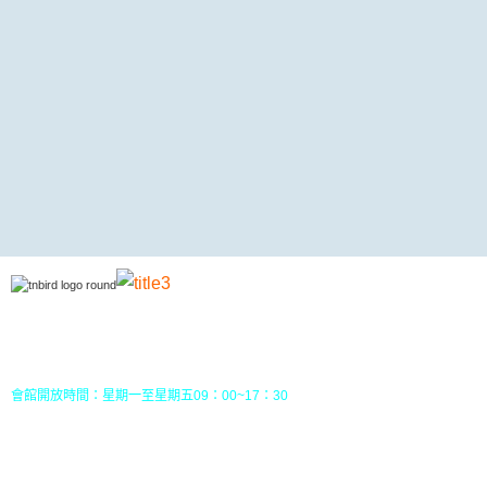
地址：70049 台南市中西區南門路237巷10號3樓 (
五妃里活動中心三樓)
TEL：(06)213-8310 或 (06) 213-8331
FAX：(06)213-8314
郵政劃撥：30968826，戶名：社團法人台南市野鳥學會
會館開放時間：星期一至星期五09：00~17：30
您目前位置：
HOME
關於本會
志工積點之優惠方案
關於我們
網址