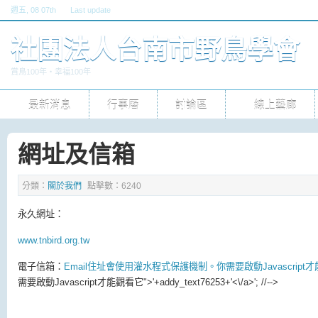
週五
, 08 07th
Last update
六, 30 五 2026 10pm
社團法人台南市野鳥學會
賞鳥100年‧幸福100年
最新消息
行事曆
討論區
線上藝廊
網址及信箱
分類：
關於我們
點擊數：6240
永久網址：
www.tnbird.org.tw
電子信箱：
Email住址會使用灌水程式保護機制。你需要啟動Javascript
需要啟動Javascript才能觀看它
">'+addy_text76253+'<\/a>'; //-->